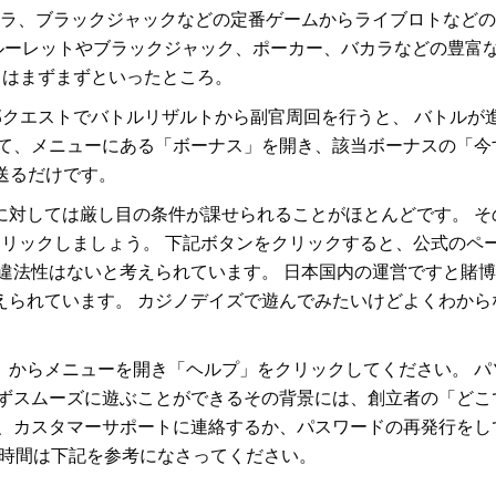
トやバカラ、ブラックジャックなどの定番ゲームからライブロトな
ズでは、ルーレットやブラックジャック、ポーカー、バカラなどの豊
とはまずまずといったところ。
、一部クエストでバトルリザルトから副官周回を行うと、 バトル
て、メニューにある「ボーナス」を開き、該当ボーナスの「今
送るだけです。
に対しては厳し目の条件が課せられることがほとんどです。 そ
クリックしましょう。 下記ボタンをクリックすると、公式のペ
で違法性はないと考えられています。 日本国内の運営ですと賭
えられています。 カジノデイズで遊んでみたいけどよくわから
」からメニューを開き「ヘルプ」をクリックしてください。 パ
ねずスムーズに遊ぶことができるその背景には、創立者の「どこ
は、カスタマーサポートに連絡するか、パスワードの再発行をし
能な時間は下記を参考になさってください。