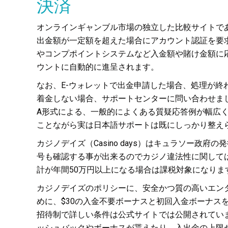
決済
オンラインギャンブル市場の独立した比較サイトで
出金額が一定額を超えた場合にアカウント認証を要
やコンプポイントシステムなど入金額や賭け金額に
ウントに自動的に進呈されます。
なお、E-ウォレットで出金申請した場合、処理が終
着金しない場合、サポートセンターに問い合わせま
A形式による、一般的によくある質疑応答例が幅広く
ことながら実は日本語サポートは既にしっかり整え
カジノデイズ（Casino days）はキュラソー
号も確認する事が出来るのでカジノ違法性に関しては全
計が年間50万円以上になる場合は課税対象になりま
カジノデイズのポリシーに、安全かつ質の高いエン
めに、$30の入金不要ボーナスと初回入金ボーナスをご
招待制で詳しい条件は公式サイトでは公開されていま
ッシュバックやボーナスが貰えたり、入出金の上限