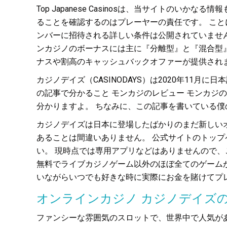
Top Japanese Casinosは、当サイト
ることを確認するのはプレーヤーの責任です。 ことに
ンバーに招待される詳しい条件は公開されていませ
ンカジノのボーナスには主に『分離型』と『混合型』
ナスや割高のキャッシュバックオファーが提供され
カジノデイズ（CASINODAYS）は2020年11
の記事で分かること モンカジのレビュー モンカジ
分かりますよ。 ちなみに、この記事を書いている僕のオン
カジノデイズは日本に登場したばかりのまだ新しい
あることは間違いありません。 公式サイトのトップ
い。 現時点では専用アプリなどはありませんので
無料でライブカジノゲーム以外のほぼ全てのゲームが
いながらいつでも好きな時に実際にお金を賭けてプ
オンラインカジノ カジノデイズ
ファンシーな雰囲気のスロットで、世界中で人気があ