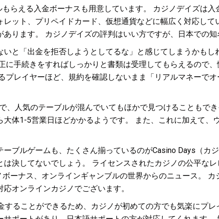
ドルもらえる入金ボーナスも用意しています。 カジノデイズは
ォレット、プリペイドカード、仮想通貨などに幅広く対応してい
があります。 カジノデイズの評判はいい方ですが、日本での知
ないと「出金を拒否しようとしてるな」と感じてしまうかもし
適正に手続きをすればしっかりと書類は受理してもらえるので、
あるプレイヤーほど、規約を確認しないまま「リアルマネーでオ
あるので、人気のテーブルが混んでいてもほかで見つけることもで
大体1-5営業日ほどかかるようです。 また、これに加えて、
ブルゲームも、たくさん揃っているのがCasino Days（
とは決してないでしょう。 ライセンスされたカジノの公平なレ
ノボーナス、オンラインギャンブルの世界からのニュース。 カジ
対応オンラインカジノでございます。
金することができるため、カジノが初めての方でも気楽にプレ
ーサポートがあり、日本語サポートの方が対応してくれます。 