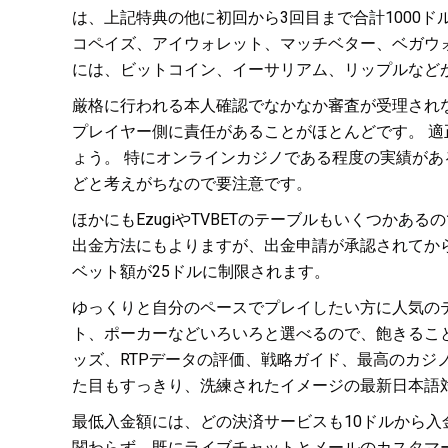
は、上記特典の他に初回から3回目まで合計1000
コペイズ、アイウォレット、マッチベター、ベガウ
には、ビットコイン、イーサリアム、リップルなど
厳格に行われる本人確認でなかなか審査が受理され
プレイヤー側に責任があることがほとんどです。 
ょう。 特にオンラインカジノである程度の実績が
どと考えがちなので要注意です。
ほかにもEzugiやTVBETのテーブルもいくつか
出金方法にもよりますが、出金申請が承認されてから
ベット額が25ドルに制限されます。
ゆっくりと自分のペースでプレイしたい方に人気のテー
ト、ポーカーなどいろいろと選べるので、飽きるこ
ッズ、RTPデータの評価、戦略ガイド、最高のカジ
た目もすっきり、洗練されたイメージの最新日本語
最低入金額には、どの決済サービスも10ドルから入
関わらず、既にライブチャットとメールのカスタマ