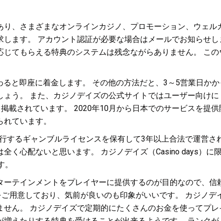
あり、さまざまなオンラインカジノ、プロモーション、ウェルカ
求します。 アカウント認証が必要な場合はメールでお知らせし
応じてもらえる特典のシステムは残念ながらありません。 この
わると即座に着金します。 その他の方法だと、3～5営業日かか
しょう。 また、カジノデイズの公式サイトではユーザー向けに
掲載されています。 2020年10月から日本でのサービスを提
られています。
政府の発行するギャンブルライセンスを保有して3年以上合法で運営
く心配ないと思います。 カジノデイズ（Casino days
す。
ターテインメントをプレイヤーに提供するのが目的なので、信頼
用意しており、気前が良いのも印象がいいです。 カジノデイズ（C
せん。 カジノデイズで定期的にたくさんのお金を使ってプレ
が増えたりする特典を受けることが出来るようです。 ランクが