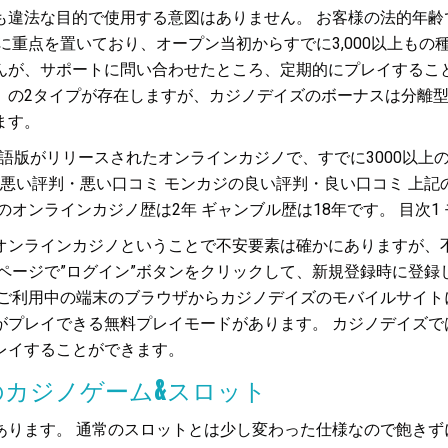
のいかなる情報も違法な目的で使用する意図はありません。 お客様の
重点を置いており、オープン当初からすでに3,000以上もの種
んが、サポートに問い合わせたところ、定期的にプレイすること
の2タイプが存在しますが、カジノデイズのボーナスは分離型。
ます。
月に日本語版がリリースされたオンラインカジノで、すでに3000
の悪い評判・悪い口コミ モンカジの良い評判・良い口コミ 上
ラインカジノ歴は2年 ギャンブル歴は18年です。 目次1 モンカジを
オンラインカジノということで不安要素は確かにありますが、
ページで”ログイン”ボタンをクリックして、新規登録時に登
、ご利用中の端末のブラウザからカジノデイズのモバイルサイト
プレイできる無料プレイモードがあります。 カジノデイズでは
レイすることができます。
のカジノゲーム&スロット
ります。 通常のスロットとは少し変わった仕様なので飽きず