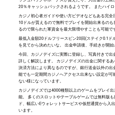
20％キャッシュバックされるようです。 またハイ
カジノ初心者ガイドや使い方ビデオなどもある完全
10ドルが貰えるので無料でプレイを開始出来るのも
るので限られた軍資金を最大限増やすことも可能です
最低入金額20ドルフリースピン20回(ステイク0.
を見てから決めたいな。 出金申請後、手続きが開始
今回、カジノデイズに実際に登録し、写真付きで出
詳しく解説します。 カジノデイズの出金に関する
決済方法により異なるのですが、銀行送金以外の出金
能でも一定期間カジノへアクセス出来ない設定が可
ない様になっています。
カジノデイズでは4000種類以上のゲームをプレイ
能。 多くのスロットやテーブルゲームでは無料版
ド、幅広いEウォレットサービスや仮想通貨から入
います。