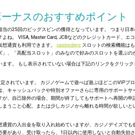
ボーナスのおすすめポイント
00相当の25回のビッグスピンの獲得となっています。 つまり
 VISA, Master Card, JCBなどのクレジットカー
仮想通貨も利用できます。
casinodays
スロットの検索機能はも
ズ」、「高配当スロット」のみなので好みのスロットを選ぶの
います。 もし表示されていない場合は下記のリンクをクリック
設定されています。 カジノゲームで遊べば遊ぶほどこのVIP
ログラムには、キャッシュバックや特別オファーさらに専用のサポー
すが、自己除外の場合、期間が終了してもサポートへ再開の申請
しまうこと心配、または少しカジノから離れる時間が欲しいと
想通貨の入出金を取り入れ始めていますが、カジノデイズでも仮
必要があり、受け取ったら、1日以内に使用しないと自動失効さ