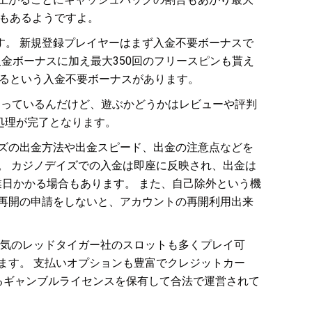
合もあるようですよ。
。 新規登録プレイヤーはまず入金不要ボーナスで
入金ボーナスに加え最大350回のフリースピンも貰え
えるという入金不要ボーナスがあります。
気になっているんだけど、遊ぶかどうかはレビューや評判
処理が完了となります。
ズの出金方法や出金スピード、出金の注意点などを
。 カジノデイズでの入金は即座に反映され、出金は
業日かかる場合もあります。 また、自己除外という機
再開の申請をしないと、アカウントの再開利用出来
人気のレッドタイガー社のスロットも多くプレイ可
ます。 支払いオプションも豊富でクレジットカー
るギャンブルライセンスを保有して合法で運営されて