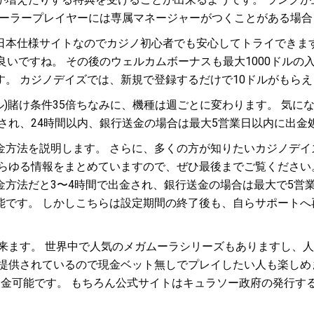
ローラープレイヤーには専属マネージャーがつくことがある場
日本仕様サイトなのでカジノ初心者でも安心してトライできます
良いですね。 その後のウェルカムボーナスも最大1000ドルの
。 カジノデイズでは、新規で登録するだけで10ドルがもら
1ドル)賭け条件35倍ちなみに、機種は週ごとに変わります。 
され、24時間以内、銀行送金の場合は最大5営業日以内に出金
金方法を説明します。 さらに、多くの方が知りたいカジノデイ
あらゆる情報をまとめていますので、ぜひ最後までご覧ください
方法だと3〜4時間で出金され、銀行送金の場合は最大で5営
能です。 しかしこちらは設定期間の終了後も、自らサポートへ
出来ます。 世界中で人気のメガムーラシリーズもありますし、
も提供されているので現金ベット無しでプレイしたい人も楽しめ
出金可能です。 もちろん公式サイトはキュラソー政府の発行す