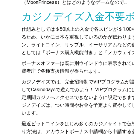
（MoonPrincess）とはどのようなゲームなので…
カジノデイズ入金不要
仕組みとしては＄50以上の入金で各スピンが＄1.
るため、いかに日本を重視しているのかが伝わりますよね。
ン、ライトコイン、リップル、イーサリアムなどの
としては「ボーナス購入機能付き」と「メガウェイ
ボーナスオファーは既に別ウインドウに表示されて
費者庁で各種支援情報が得られます。
カジノデイズでは、完全招待制でVIPプログラムが
してCasinodaysで遊んでみよう！ VIPプ
定期間カジノへアクセスできないように設定できま
ジノデイズは、つい時間やお金を予定より費やして
います。
最近ビットコインをはじめ多くのカジノサイトで仮
り方法は、アカウントボーナス申請欄から申請する