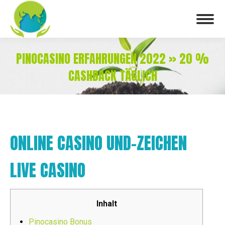
PINOCASINO ERFAHRUNGEN 2022 » 20 %
CASHBACK TÄGLICH
You are here:
ONLINE CASINO UND-ZEICHEN
LIVE CASINO
Inhalt
Pinocasino Bonus