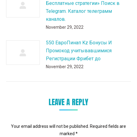
Бесплатные стратегии» Поиск в
Telegram. Каталог телеграмм
каналов.
November 29, 2022
550 ЕвроПинап Kz Бонусы И
Промокод учитывавшимися
Регистрации Фрибет до
November 29, 2022
LEAVE A REPLY
Your email address will not be published. Required fields are
marked
*