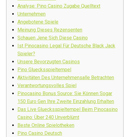
Analyse: Pino Casino Zugabe Quelltext
Unternehmen
Angebotene Spiele
Meinung Dieses Rezensenten
Schauen Jene Sich Diese Casino
Ist Pinocasino Legal Für Deutsche Black Jack
Spieler?
Unsere Bevorzugten Casinos
Pino Gluecksspieltempel
Aktivitäten Des Unternehmensalle Betrachten
Verantwortungsvolles Spiel
Pinocasino Bonus Source: Sie Können Sogar
150 Euro Gen Ihre Zweite Einzahlung Erhalten
Das Live Gluecksspieltempel Beim Pinocasino
Casino: Über 240 Unverblümt
Beste Online Spielotheken
Pino Casino Deutsch