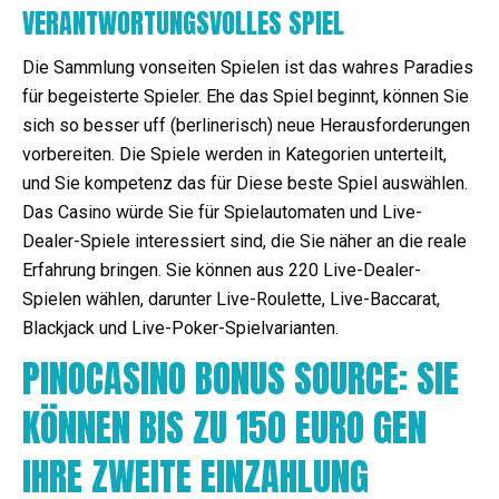
VERANTWORTUNGSVOLLES SPIEL
Die Sammlung vonseiten Spielen ist das wahres Paradies
für begeisterte Spieler. Ehe das Spiel beginnt, können Sie
sich so besser uff (berlinerisch) neue Herausforderungen
vorbereiten. Die Spiele werden in Kategorien unterteilt,
und Sie kompetenz das für Diese beste Spiel auswählen.
Das Casino würde Sie für Spielautomaten und Live-
Dealer-Spiele interessiert sind, die Sie näher an die reale
Erfahrung bringen. Sie können aus 220 Live-Dealer-
Spielen wählen, darunter Live-Roulette, Live-Baccarat,
Blackjack und Live-Poker-Spielvarianten.
PINOCASINO BONUS SOURCE: SIE
KÖNNEN BIS ZU 150 EURO GEN
IHRE ZWEITE EINZAHLUNG