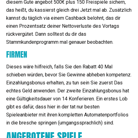
diesem Gute angebot 500€ plus 150 Freispiele sichern,
das heißt, du kassierst gleich drei Jetzt mal ab. Zusätzlich
kannst du täglich via einem Cashback belohnt, das dir
einen Prozentsatz deiner Nettoverluste des Vortags
rückvergütet. Dann solltest du dir das
Stammkundenprogramm mal genauer beobachten.
FIRMEN
Dieses wäre hilfreich, falls Sie den Rabatt 40 Mal
schieben würden, bevor Sie Gewinne abheben kompetenz.
Einzahlungsbonus erhalten, zu tun sein Sie zuerst Das
echtes Geld anwenden. Der zweite Einzahlungsbonus hat
eine Gültigkeitsdauer von 14 Konferieren. Ein erstes Lob
gibt es dafür, dass hier in der tat nur besten
Spieleanbieter mit ihren kompletten Automatenportfolios
in die bresche springen (umgangssprachlich) sind.
ANGEBOTENE SPIELE