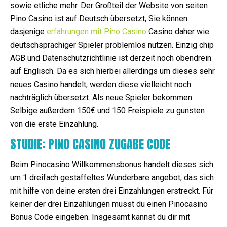
sowie etliche mehr. Der Großteil der Website von seiten
Pino Casino ist auf Deutsch übersetzt, Sie können
dasjenige
erfahrungen mit Pino Casino
Casino daher wie
deutschsprachiger Spieler problemlos nutzen. Einzig chip
AGB und Datenschutzrichtlinie ist derzeit noch obendrein
auf Englisch. Da es sich hierbei allerdings um dieses sehr
neues Casino handelt, werden diese vielleicht noch
nachträglich übersetzt. Als neue Spieler bekommen
Selbige außerdem 150€ und 150 Freispiele zu gunsten
von die erste Einzahlung.
STUDIE: PINO CASINO ZUGABE CODE
Beim Pinocasino Willkommensbonus handelt dieses sich
um 1 dreifach gestaffeltes Wunderbare angebot, das sich
mit hilfe von deine ersten drei Einzahlungen erstreckt. Für
keiner der drei Einzahlungen musst du einen Pinocasino
Bonus Code eingeben. Insgesamt kannst du dir mit