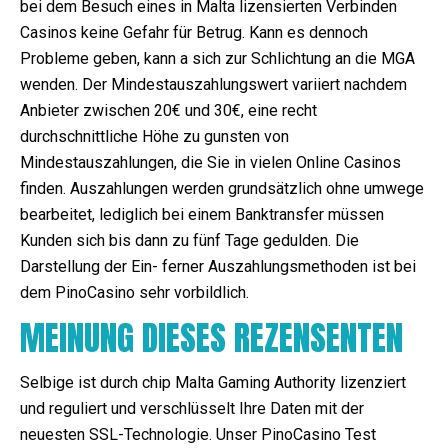
bei dem Besuch eines in Malta lizensierten Verbinden
Casinos keine Gefahr für Betrug. Kann es dennoch
Probleme geben, kann a sich zur Schlichtung an die MGA
wenden. Der Mindestauszahlungswert variiert nachdem
Anbieter zwischen 20€ und 30€, eine recht
durchschnittliche Höhe zu gunsten von
Mindestauszahlungen, die Sie in vielen Online Casinos
finden. Auszahlungen werden grundsätzlich ohne umwege
bearbeitet, lediglich bei einem Banktransfer müssen
Kunden sich bis dann zu fünf Tage gedulden. Die
Darstellung der Ein- ferner Auszahlungsmethoden ist bei
dem PinoCasino sehr vorbildlich.
MEINUNG DIESES REZENSENTEN
Selbige ist durch chip Malta Gaming Authority lizenziert
und reguliert und verschlüsselt Ihre Daten mit der
neuesten SSL-Technologie. Unser PinoCasino Test