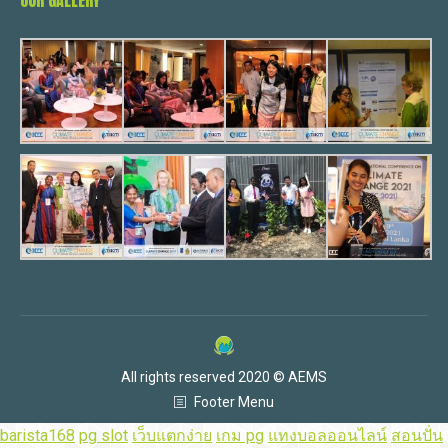
OUR GALLERY
All rights reserved 2020 © AEMS
Footer Menu
barista168
pg slot
เว็บแตกง่าย
เกม pg
แทงบอลออนไลน์
สอนปั่น