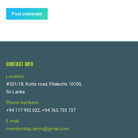
Post comment
CONTACT INFO
Location:
#531/18, Kotte road, Pitakotte 10100,
Sri Lanka.
Phone numbers:
+94 117 992 022, +94 765 733 737
E-mail:
membership.aems@gmail.com