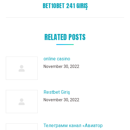
BET10BET 241 GIRIŞ
Next
post:
RELATED POSTS
online casino
November 30, 2022
Restbet Giriş
November 30, 2022
Телеграмм канал «Авиатор